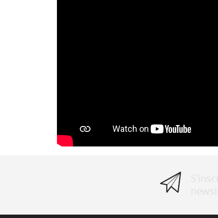
S'inscr
newsl