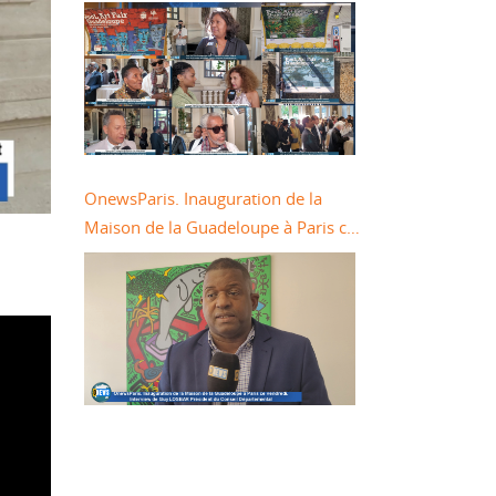
métro à Paris dans le cadre du Salon
Pool Art Fair
OnewsParis. Inauguration de la
Maison de la Guadeloupe à Paris ce
vendredi. Interview de Guy LOSBAR
Président du Conseil Départemental