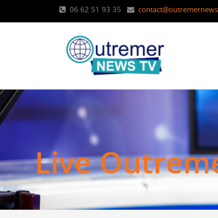
06 62 51 93 35
contact@outremernews.
L
i
v
e
O
u
t
r
e
m