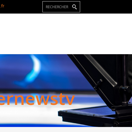
fr
e
r
n
e
w
s
t
v