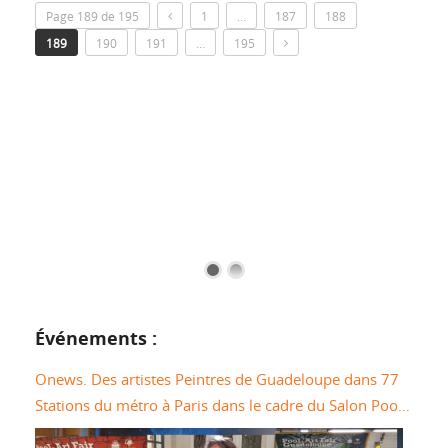
Page 189 de 195
1
…
187
188
189
190
191
…
195
Événements :
Onews. Des artistes Peintres de Guadeloupe dans 77
Stations du métro à Paris dans le cadre du Salon Pool
Art Fair