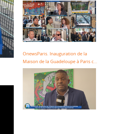
métro à Paris dans le cadre du Salon
Pool Art Fair
OnewsParis. Inauguration de la
Maison de la Guadeloupe à Paris ce
vendredi. Interview de Guy LOSBAR
Président du Conseil Départemental