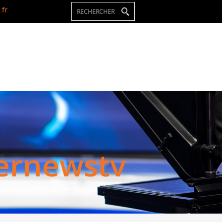
fr
e
r
n
e
w
s
t
v