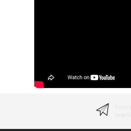
S'inscr
newsl