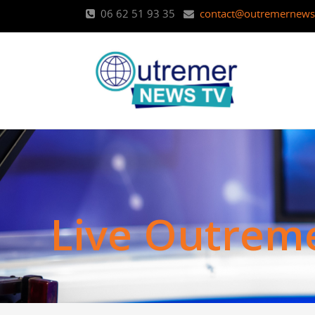
06 62 51 93 35
contact@outremernews.
L
i
v
e
O
u
t
r
e
m